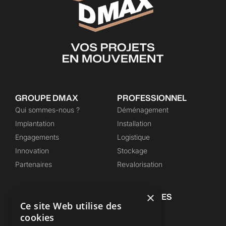
GROUPE DMAX
PROFESSIONNEL
Qui sommes-nous ?
Déménagement
Implantation
Installation
Engagements
Logistique
Innovation
Stockage
Partenaires
Revalorisation
×
PARTICULIER
INFOS UTILES
Ce site Web utilise des
Déménagement
Actualités
cookies
Stockage
Conseils