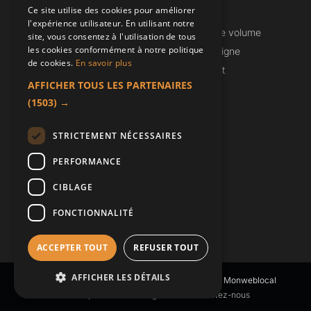
Ce site utilise des cookies pour améliorer
Notre approche
Recrutement
l'expérience utilisateur. En utilisant notre
Implantations
Calculateur de volume
site, vous consentez à l'utilisation de tous
les cookies conformément à notre politique
Paiement en ligne
de cookies.
En savoir plus
Info & Contact
AFFICHER TOUS LES PARTENAIRES
(1503) →
LE SIÈGE
8/10, rue Gustave Eiffel
STRICTEMENT NÉCESSAIRES
92110 Clichy
PERFORMANCE
Tél
:
+33 1 41 34 33 33
Email
:
contact@dmax.fr
CIBLAGE
FONCTIONNALITÉ
ACCEPTER TOUT
REFUSER TOUT
AFFICHER LES DÉTAILS
© Tous droits réservés 2026 DMAX - Réalisé par
Monweblocal
Sitemap
Mentions légales
Contactez-nous